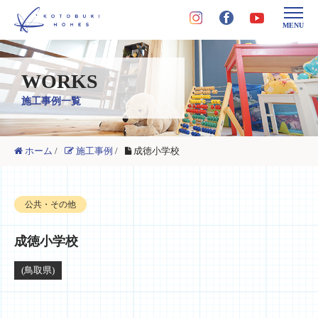
MENU
WORKS
施工事例一覧
ホーム
/
施工事例
/
成徳小学校
公共・その他
成徳小学校
(鳥取県)