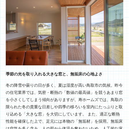
季節の光を取り入れる大きな窓と、無垢床の心地よさ
冬の降雪や曇りの日が多く、夏は湿度が高い鳥取市の気候。昨今
の住宅業界では、気密・断熱の「数値の最高値」を競うあまり窓
を小さくしてしまう傾向がありますが、寿ホームズでは、鳥取の
限られた冬の貴重な日差しや四季の移ろいを室内にたっぷりと取
り込める「大きな窓」を大切にしています。 また、適正な断熱
性能を確保した上で、足元には本物の「無垢材」を採用。無垢床
は空気を多く含み、人の肌から体温を奪わないため、人工的な床