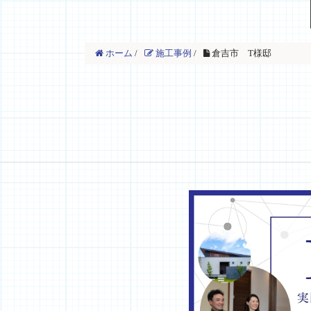
ホーム
/
施工事例
/
倉吉市 T様邸