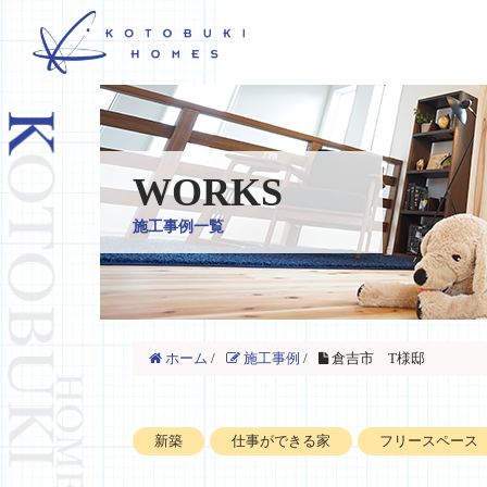
WORKS
施工事例一覧
ホーム
/
施工事例
/
倉吉市 T様邸
新築
仕事ができる家
フリースペース