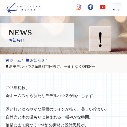
MENU
NEWS
お知らせ
ホーム
/
お知らせ
/
新モデルハウスin鳥取市円護寺。━まもなくOPEN━
2025年初秋、
寿ホームズから新たなモデルハウスが誕生します。
深い軒とゆるやかな屋根のラインが描く、美しい佇まい。
自然光と木の温もりに包まれる、穏やかな時間。
細部にまで息づく“本物”の素材と設計思想が、