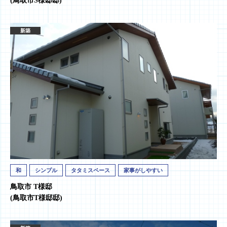
(鳥取市S様邸邸)
新築
和
シンプル
タタミスペース
家事がしやすい
鳥取市 T様邸
(鳥取市T様邸邸)