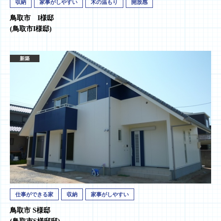
収納
家事がしやすい
木の温もり
開放感
鳥取市 I様邸
(鳥取市I様邸)
新築
仕事ができる家
収納
家事がしやすい
鳥取市 S様邸