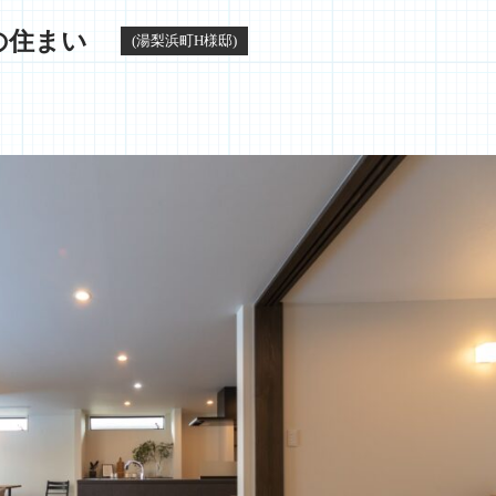
の住まい
(湯梨浜町H様邸)