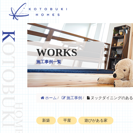
WORKS
施工事例一覧
ホーム
/
施工事例
/
ヌックダイニングのある
新築
平屋
遊びがある家