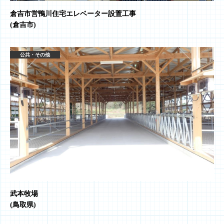
倉吉市営鴨川住宅エレベーター設置工事
(倉吉市)
公共・その他
武本牧場
(鳥取県)