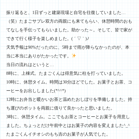
振り返ると、1日ずっと建築現場と自宅を往復していました…
（笑）たまごサブレ双方の両親にも来てもらい、休憩時間のおも
てなしを手伝ってもらいました。助かった～。そして、皆で家が
できて行く様子を楽しめました。( ´ ▽ ` )ﾉ
天気予報は90%だったのに、5時まで雨が降らなかったのが、本
当に本当にありがたかったです。
当日の流れはというと…
8時に、上棟式。たまごくんは得意気に柱を打っていました。
10時に、休憩タイム。時間は30分ほどでした。お菓子とお茶、コ
ーヒーをお出ししました(*^^*)
12時にお弁当と暖かいお茶と温めたおしぼりを準備しました。持
ち運びのポットを両親に借りて良かったと思いました。
3時に、休憩タイム。ここでもお茶とコーヒーとお菓子を用意し
ました。ちょっとだけ午前中とはお菓子の内容を変えました^_^
たまごくんイチオシのもち吉のお菓子が人気でした。