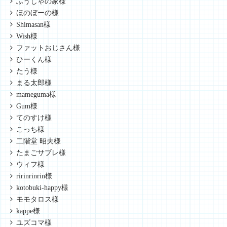
ふうしゃの家様
ほのぼーの様
Shimasan様
Wish様
ファットおじさん様
ひーくん様
たう様
まる太郎様
mameguma様
Gum様
てのすけ様
こっち様
二階堂 昭夫様
たまごサブレ様
ウィフ様
ririnrinrin様
kotobuki-happy様
モモタロス様
kappe様
ユズコマ様