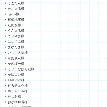
くまたん様
たこまる様
oguha様
桜梅桃李様
たぬき様
うさまる様
てりやき様
はなてん様
まゆたま様
いちご大福様
かあさん様
かのぱー様
くりーむぱんだ様
かばコン様
TKK.com様
ピカチュウ様
ホームSKN様
たつお様
おかゆ18号様