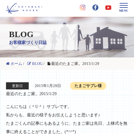
MENU
BLOG
お客様家づくり日誌
ホーム
/
BLOG
/
最近のたまご家。2015/1/29
2015年1月29日
たまごサブレ様
更新日
最近のたまご家。2015/1/29
こんにちは（＾U＾）サブレです。
私からも、最近の様子をお伝えしようと思います♪
たまごくんの記事にもあるように、たまご家は先日、上棟式を無
事に終えることができました。(*^^*)