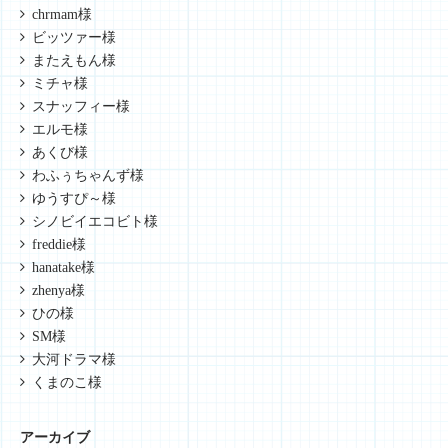
chrmam様
ビッツァー様
またえもん様
ミチャ様
スナッフィー様
エルモ様
あくび様
わふぅちゃんず様
ゆうすぴ～様
シノビイエコビト様
freddie様
hanatake様
zhenya様
ひの様
SM様
大河ドラマ様
くまのこ様
アーカイブ