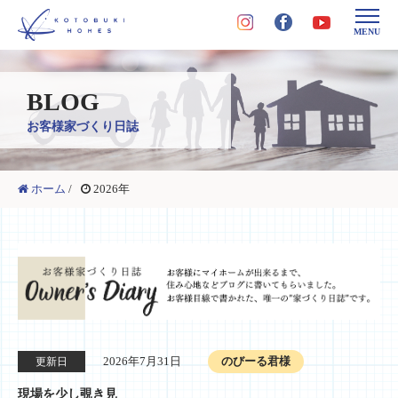
MENU
BLOG
お客様家づくり日誌
ホーム
/
2026年
2026年7月31日
のびーる君様
更新日
現場を少し覗き見