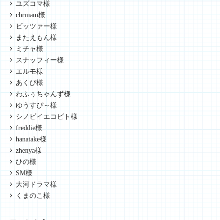
ユズコマ様
chrmam様
ビッツァー様
またえもん様
ミチャ様
スナッフィー様
エルモ様
あくび様
わふぅちゃんず様
ゆうすぴ～様
シノビイエコビト様
freddie様
hanatake様
zhenya様
ひの様
SM様
大河ドラマ様
くまのこ様