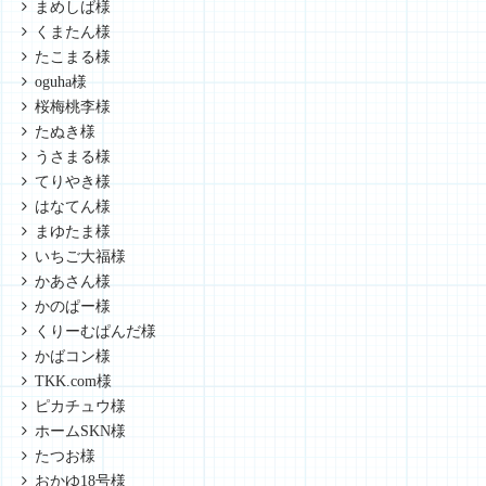
まめしば様
くまたん様
たこまる様
oguha様
桜梅桃李様
たぬき様
うさまる様
てりやき様
はなてん様
まゆたま様
いちご大福様
かあさん様
かのぱー様
くりーむぱんだ様
かばコン様
TKK.com様
ピカチュウ様
ホームSKN様
たつお様
おかゆ18号様