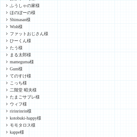
ふうしゃの家様
ほのぼーの様
Shimasan様
Wish様
ファットおじさん様
ひーくん様
たう様
まる太郎様
mameguma様
Gum様
てのすけ様
こっち様
二階堂 昭夫様
たまごサブレ様
ウィフ様
ririnrinrin様
kotobuki-happy様
モモタロス様
kappe様