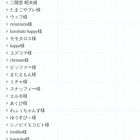
二階堂 昭夫様
たまごサブレ様
ウィフ様
ririnrinrin様
kotobuki-happy様
モモタロス様
kappe様
ユズコマ様
chrmam様
ビッツァー様
またえもん様
ミチャ様
スナッフィー様
エルモ様
あくび様
わふぅちゃんず様
ゆうすぴ～様
シノビイエコビト様
freddie様
hanatake様