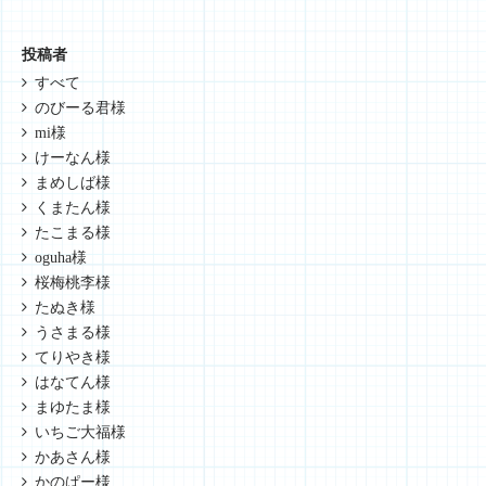
投稿者
すべて
のびーる君様
mi様
けーなん様
まめしば様
くまたん様
たこまる様
oguha様
桜梅桃李様
たぬき様
うさまる様
てりやき様
はなてん様
まゆたま様
いちご大福様
かあさん様
かのぱー様