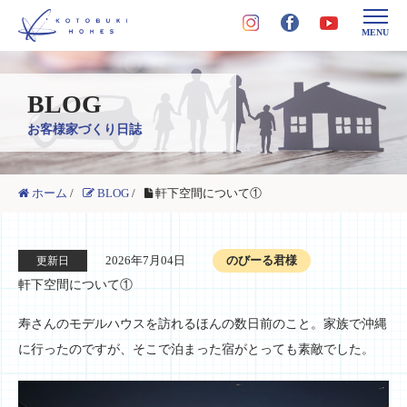
MENU
BLOG
お客様家づくり日誌
ホーム
/
BLOG
/
軒下空間について①
2026年7月04日
のびーる君様
更新日
軒下空間について①
寿さんのモデルハウスを訪れるほんの数日前のこと。家族で沖縄
に行ったのですが、そこで泊まった宿がとっても素敵でした。