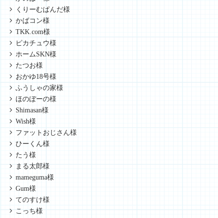
くりーむぱんだ様
かばコン様
TKK.com様
ピカチュウ様
ホームSKN様
たつお様
おかゆ18号様
ふうしゃの家様
ほのぼーの様
Shimasan様
Wish様
ファットおじさん様
ひーくん様
たう様
まる太郎様
mameguma様
Gum様
てのすけ様
こっち様