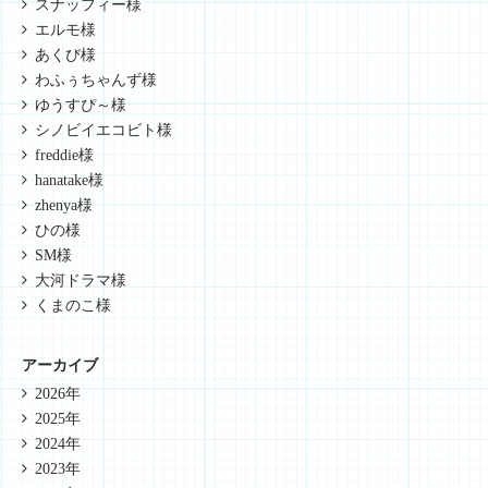
スナッフィー様
エルモ様
あくび様
わふぅちゃんず様
ゆうすぴ～様
シノビイエコビト様
freddie様
hanatake様
zhenya様
ひの様
SM様
大河ドラマ様
くまのこ様
アーカイブ
2026年
2025年
2024年
2023年