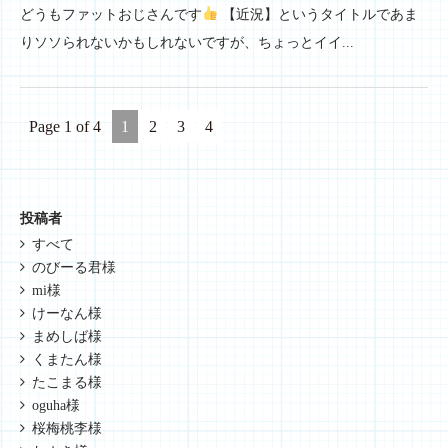
どうもファットおじさんです
【近況】というタイトルであま
りソソられないかもしれないですが、ちょっとイイ...
Page 1 of 4
1
2
3
4
投稿者
すべて
のびーる君様
mi様
けーなん様
まめしば様
くまたん様
たこまる様
oguha様
桜梅桃李様