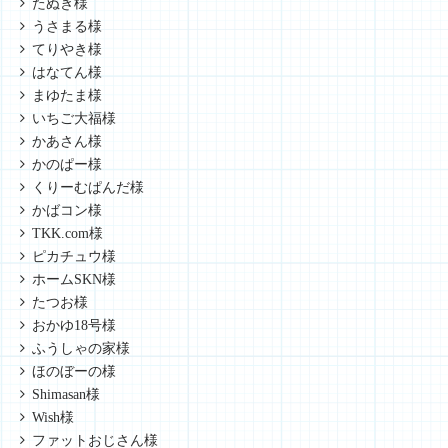
たぬき様
うさまる様
てりやき様
はなてん様
まゆたま様
いちご大福様
かあさん様
かのぱー様
くりーむぱんだ様
かばコン様
TKK.com様
ピカチュウ様
ホームSKN様
たつお様
おかゆ18号様
ふうしゃの家様
ほのぼーの様
Shimasan様
Wish様
ファットおじさん様