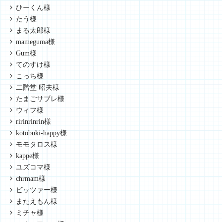
ひーくん様
たう様
まる太郎様
mameguma様
Gum様
てのすけ様
こっち様
二階堂 昭夫様
たまごサブレ様
ウィフ様
ririnrinrin様
kotobuki-happy様
モモタロス様
kappe様
ユズコマ様
chrmam様
ビッツァー様
またえもん様
ミチャ様