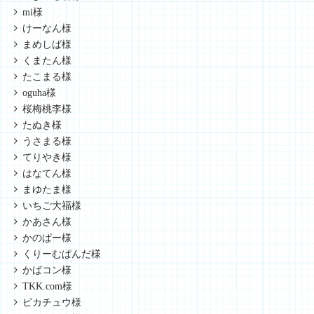
mi様
けーなん様
まめしば様
くまたん様
たこまる様
oguha様
桜梅桃李様
たぬき様
うさまる様
てりやき様
はなてん様
まゆたま様
いちご大福様
かあさん様
かのぱー様
くりーむぱんだ様
かばコン様
TKK.com様
ピカチュウ様