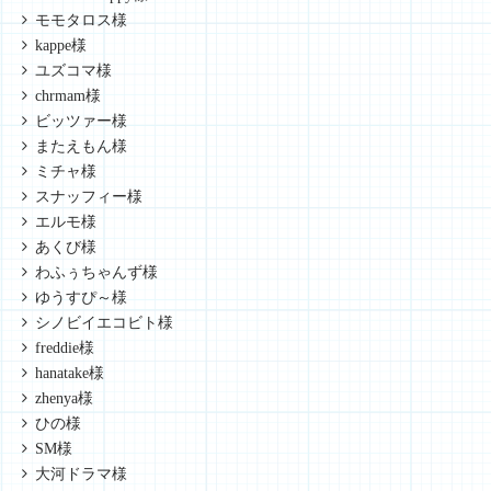
モモタロス様
kappe様
ユズコマ様
chrmam様
ビッツァー様
またえもん様
ミチャ様
スナッフィー様
エルモ様
あくび様
わふぅちゃんず様
ゆうすぴ～様
シノビイエコビト様
freddie様
hanatake様
zhenya様
ひの様
SM様
大河ドラマ様