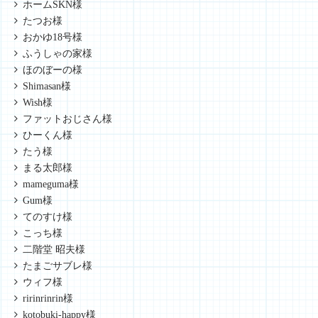
ホームSKN様
たつお様
おかゆ18号様
ふうしゃの家様
ほのぼーの様
Shimasan様
Wish様
ファットおじさん様
ひーくん様
たう様
まる太郎様
mameguma様
Gum様
てのすけ様
こっち様
二階堂 昭夫様
たまごサブレ様
ウィフ様
ririnrinrin様
kotobuki-happy様