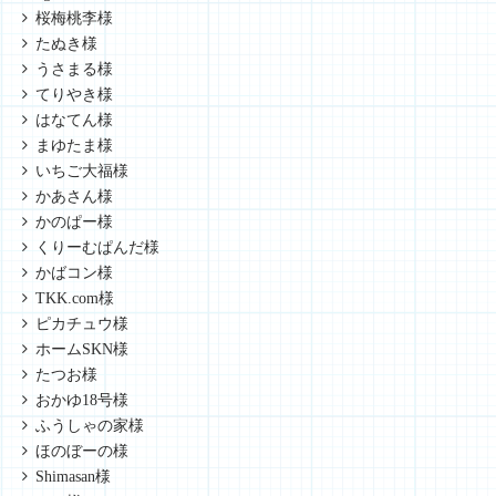
桜梅桃李様
たぬき様
うさまる様
てりやき様
はなてん様
まゆたま様
いちご大福様
かあさん様
かのぱー様
くりーむぱんだ様
かばコン様
TKK.com様
ピカチュウ様
ホームSKN様
たつお様
おかゆ18号様
ふうしゃの家様
ほのぼーの様
Shimasan様