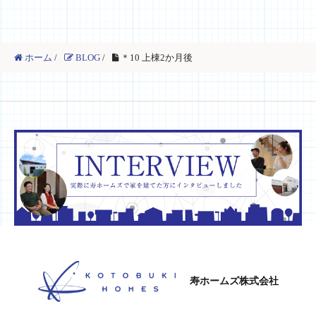
ホーム
/
BLOG
/
＊10 上棟2か月後
寿ホームズ株式会社