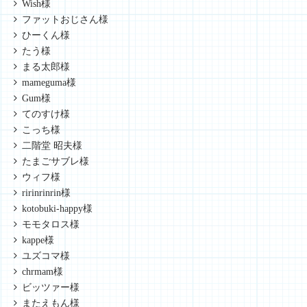
Wish様
ファットおじさん様
ひーくん様
たう様
まる太郎様
mameguma様
Gum様
てのすけ様
こっち様
二階堂 昭夫様
たまごサブレ様
ウィフ様
ririnrinrin様
kotobuki-happy様
モモタロス様
kappe様
ユズコマ様
chrmam様
ビッツァー様
またえもん様