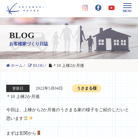
MENU
BLOG
お客様家づくり日誌
ホーム
/
BLOG
/
＊10 上棟2か月後
2022年5月04日
うさまる様
更新日
＊10 上棟2か月後
今回は、上棟から2か月後のうさまる家の様子をご紹介したいと
思います
まずは玄関から