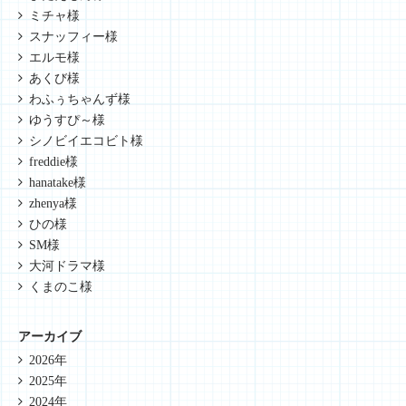
ミチャ様
スナッフィー様
エルモ様
あくび様
わふぅちゃんず様
ゆうすぴ～様
シノビイエコビト様
freddie様
hanatake様
zhenya様
ひの様
SM様
大河ドラマ様
くまのこ様
アーカイブ
2026年
2025年
2024年