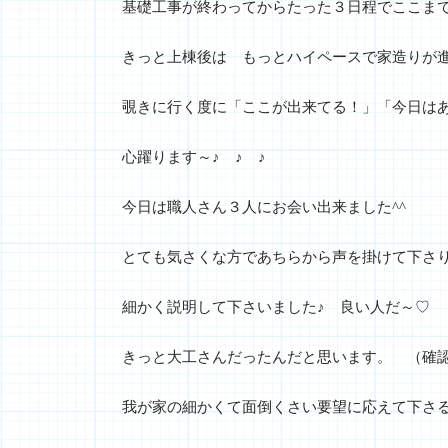
基礎工事が終わってからたった３日程でここま
きっと上棟後は もっとハイペースで家造りが
覗きに行く度に「ここが出来てる！」「今日はあ
心躍ります～♪ ♪ ♪
今日は職人さん３人にお会い出来ました^^
とても気さくな方であちらから声を掛けて下さ
細かく説明して下さいました♪ 良い人だ～♡
きっと大工さんだったんだと思います。 （確認
我が家の細かくて面倒くさい要望に応えて下さ