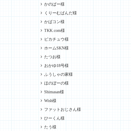
かのぱー様
くりーむぱんだ様
かばコン様
TKK.com様
ピカチュウ様
ホームSKN様
たつお様
おかゆ18号様
ふうしゃの家様
ほのぼーの様
Shimasan様
Wish様
ファットおじさん様
ひーくん様
たう様