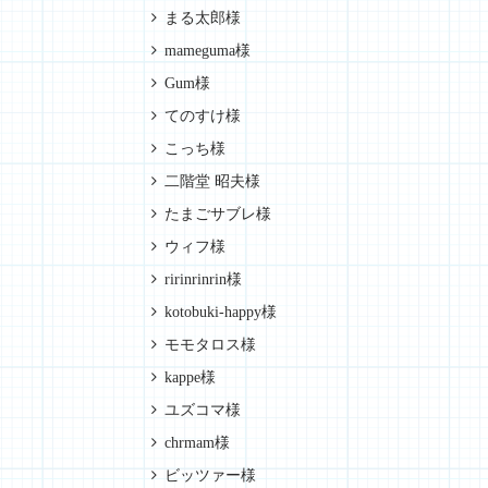
まる太郎様
mameguma様
Gum様
てのすけ様
こっち様
二階堂 昭夫様
たまごサブレ様
ウィフ様
ririnrinrin様
kotobuki-happy様
モモタロス様
kappe様
ユズコマ様
chrmam様
ビッツァー様