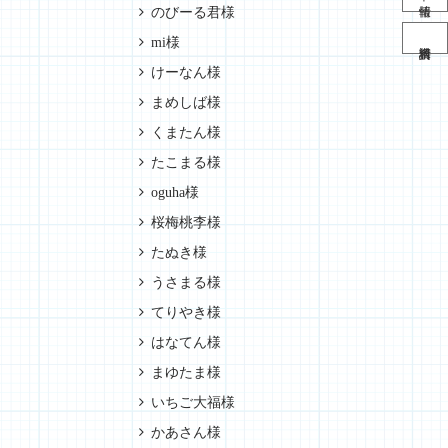
のびーる君様
mi様
けーなん様
まめしば様
くまたん様
たこまる様
oguha様
桜梅桃李様
たぬき様
うさまる様
てりやき様
はなてん様
まゆたま様
いちご大福様
かあさん様