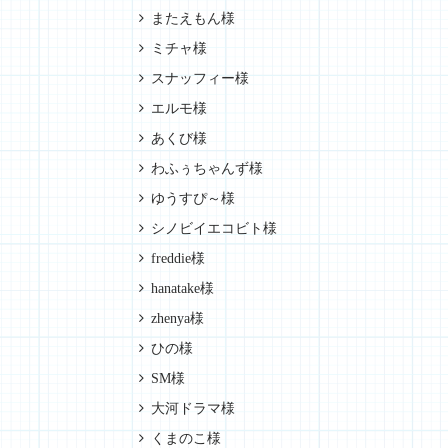
またえもん様
ミチャ様
スナッフィー様
エルモ様
あくび様
わふぅちゃんず様
ゆうすぴ～様
シノビイエコビト様
freddie様
hanatake様
zhenya様
ひの様
SM様
大河ドラマ様
くまのこ様