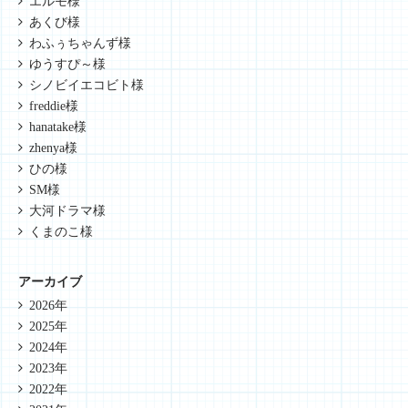
エルモ様
あくび様
わふぅちゃんず様
ゆうすぴ～様
シノビイエコビト様
freddie様
hanatake様
zhenya様
ひの様
SM様
大河ドラマ様
くまのこ様
アーカイブ
2026年
2025年
2024年
2023年
2022年