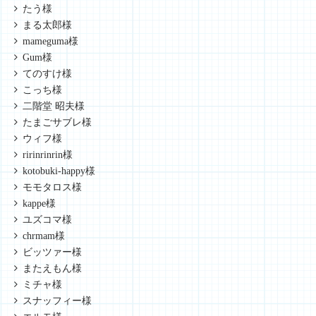
たう様
まる太郎様
mameguma様
Gum様
てのすけ様
こっち様
二階堂 昭夫様
たまごサブレ様
ウィフ様
ririnrinrin様
kotobuki-happy様
モモタロス様
kappe様
ユズコマ様
chrmam様
ビッツァー様
またえもん様
ミチャ様
スナッフィー様