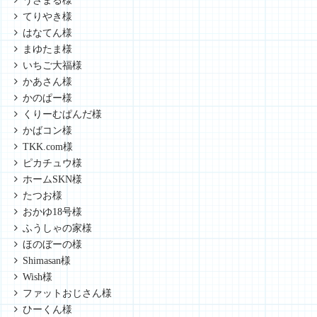
うさまる様
てりやき様
はなてん様
まゆたま様
いちご大福様
かあさん様
かのぱー様
くりーむぱんだ様
かばコン様
TKK.com様
ピカチュウ様
ホームSKN様
たつお様
おかゆ18号様
ふうしゃの家様
ほのぼーの様
Shimasan様
Wish様
ファットおじさん様
ひーくん様