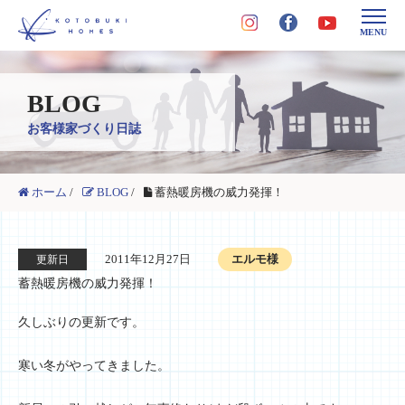
MENU
BLOG
お客様家づくり日誌
ホーム
/
BLOG
/
蓄熱暖房機の威力発揮！
2011年12月27日
エルモ様
更新日
蓄熱暖房機の威力発揮！
久しぶりの更新です。
寒い冬がやってきました。