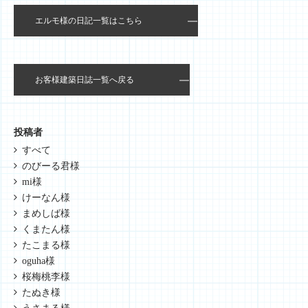
エルモ様の日記一覧はこちら
お客様建築日誌一覧へ戻る
投稿者
すべて
のびーる君様
mi様
けーなん様
まめしば様
くまたん様
たこまる様
oguha様
桜梅桃李様
たぬき様