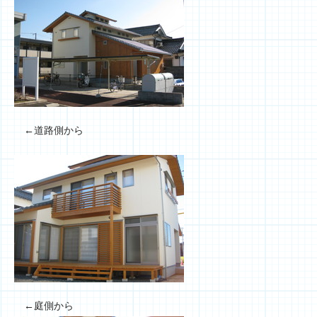
←道路側から
←庭側から