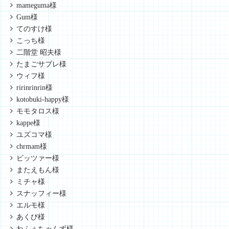
mameguma様
Gum様
てのすけ様
こっち様
二階堂 昭夫様
たまごサブレ様
ウィフ様
ririnrinrin様
kotobuki-happy様
モモタロス様
kappe様
ユズコマ様
chrmam様
ビッツァー様
またえもん様
ミチャ様
スナッフィー様
エルモ様
あくび様
わふぅちゃんず様