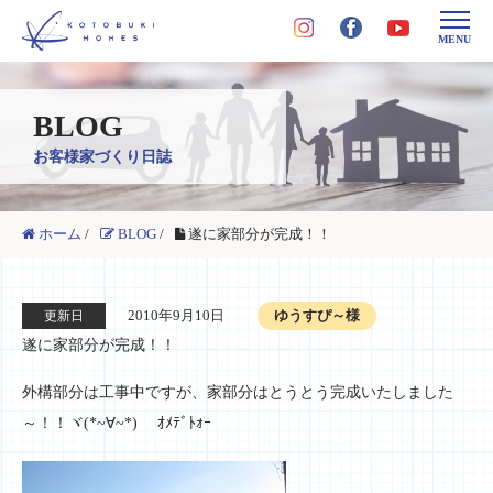
MENU
BLOG
お客様家づくり日誌
ホーム
/
BLOG
/
遂に家部分が完成！！
2010年9月10日
ゆうすぴ～様
更新日
遂に家部分が完成！！
外構部分は工事中ですが、家部分はとうとう完成いたしました
～！！ヾ(*~∀~*)ゞ ｵﾒﾃﾞﾄｫｰ