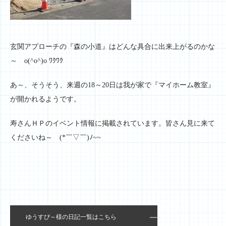
玄関アプローチの『森の小道』はどんな具合に出来上がるのかな
～ o(^o^)o ﾜｸﾜｸ
あ～、そうそう、来週の18～20日は我が家で『マイホーム教室』
が開かれるようです。
寿さんＨＰのイベント情報に掲載されています。皆さん見に来て
くださいね～ (*￣▽￣)ﾉ~~
ゆうすぴ～様の日記一覧はこちら