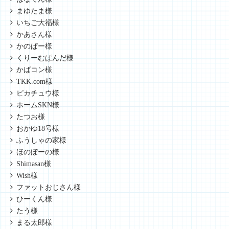
まゆたま様
いちご大福様
かあさん様
かのぱー様
くりーむぱんだ様
かばコン様
TKK.com様
ピカチュウ様
ホームSKN様
たつお様
おかゆ18号様
ふうしゃの家様
ほのぼーの様
Shimasan様
Wish様
ファットおじさん様
ひーくん様
たう様
まる太郎様