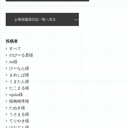
お客様建築日誌一覧へ戻る
投稿者
すべて
のびーる君様
mi様
けーなん様
まめしば様
くまたん様
たこまる様
oguha様
桜梅桃李様
たぬき様
うさまる様
てりやき様
はなてん様