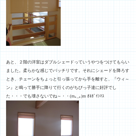
あと、２階の洋室はダブルシェードっていうやつをつけてもらい
ました。柔らかな感じでバッチリです。それにシェードを降ろす
とき、チェーンをちょっと引っ張ってから手を離すと、『ウィ～
ン』と鳴って勝手に降りて行くのがちびっ子達に好評でし
た・・・でも壊さないでね～・・(m｡_｡)m ｵﾈｶﾞｲｼﾏｽ