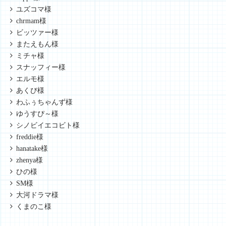
ユズコマ様
chrmam様
ビッツァー様
またえもん様
ミチャ様
スナッフィー様
エルモ様
あくび様
わふぅちゃんず様
ゆうすぴ～様
シノビイエコビト様
freddie様
hanatake様
zhenya様
ひの様
SM様
大河ドラマ様
くまのこ様