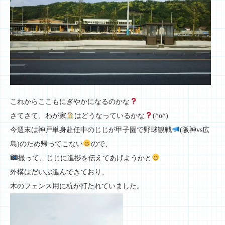
これからここもにぎやかになるのかな
さてさて、わが家
はどうなっているかな
(^o^)
今週末は神戸単身赴任中のじじが甲子園で野球観戦
(阪神vs広
島)のため帰ってこない
ので、
撮って、じじに進捗を伝えてあげようかと
外構はだいぶ進んできており、
木のフェンス用に杭が打たれていました。