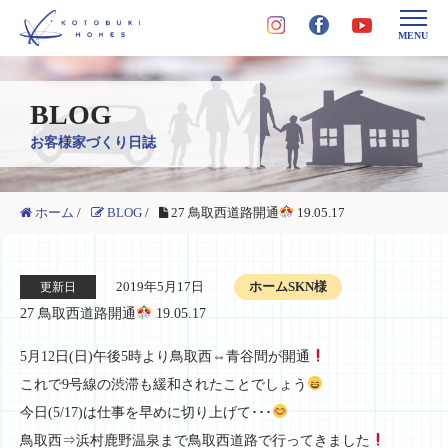
MENU
BLOG
お客様家づくり日誌
ホーム
/
BLOG
/
27 鳥取西道路開通
19.05.17
2019年5月17日
ホームSKN様
更新日
27 鳥取西道路開通
19.05.17
5月12日(日)午後5時より鳥取西⇔青谷間が開通
これで9号線の渋滞も緩和されたことでしょう
今日(5/17)は仕事を早めに切り上げて･･･
鳥取西⇒浜村鹿野温泉まで鳥取西道路で行ってきました