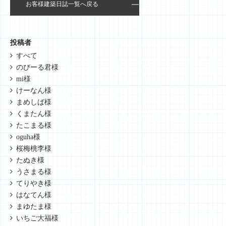
お客様建築日誌一覧へ戻る
投稿者
すべて
のびーる君様
mi様
けーなん様
まめしば様
くまたん様
たこまる様
oguha様
桜梅桃李様
たぬき様
うさまる様
てりやき様
はなてん様
まゆたま様
いちご大福様