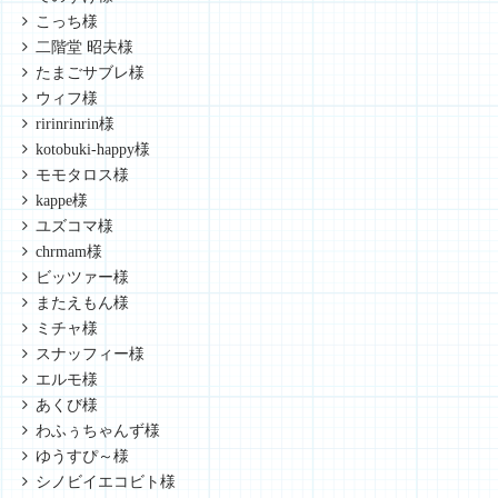
こっち様
二階堂 昭夫様
たまごサブレ様
ウィフ様
ririnrinrin様
kotobuki-happy様
モモタロス様
kappe様
ユズコマ様
chrmam様
ビッツァー様
またえもん様
ミチャ様
スナッフィー様
エルモ様
あくび様
わふぅちゃんず様
ゆうすぴ～様
シノビイエコビト様