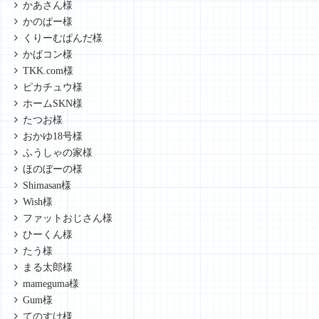
かあさん様
かのぱー様
くりーむぱんだ様
かばコン様
TKK.com様
ピカチュウ様
ホームSKN様
たつお様
おかゆ18号様
ふうしゃの家様
ほのぼーの様
Shimasan様
Wish様
ファットおじさん様
ひーくん様
たう様
まる太郎様
mameguma様
Gum様
てのすけ様