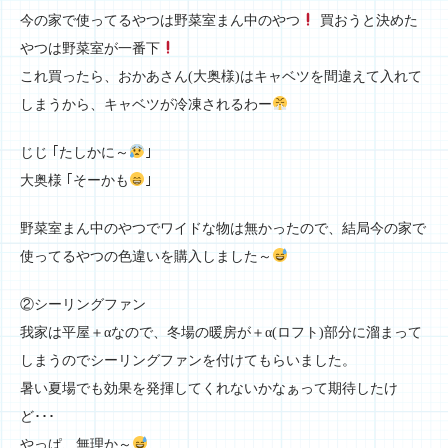
今の家で使ってるやつは野菜室まん中のやつ
買おうと決めた
やつは野菜室が一番下
これ買ったら、おかあさん(大奥様)はキャベツを間違えて入れて
しまうから、キャベツが冷凍されるわー
じじ ｢たしかに～
｣
大奥様 ｢そーかも
｣
野菜室まん中のやつでワイドな物は無かったので、結局今の家で
使ってるやつの色違いを購入しました～
②シーリングファン
我家は平屋＋αなので、冬場の暖房が＋α(ロフト)部分に溜まって
しまうのでシーリングファンを付けてもらいました。
暑い夏場でも効果を発揮してくれないかなぁって期待したけ
ど･･･
やっぱ、無理か～