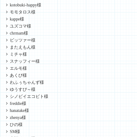
kotobuki-happy様
モモタロス様
kappe様
ユズコマ様
chrmam様
ビッツァー様
またえもん様
ミチャ様
スナッフィー様
エルモ様
あくび様
わふぅちゃんず様
ゆうすぴ～様
シノビイエコビト様
freddie様
hanatake様
zhenya様
ひの様
SM様