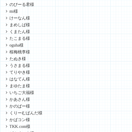
のびーる君様
mi様
けーなん様
まめしば様
くまたん様
たこまる様
oguha様
桜梅桃李様
たぬき様
うさまる様
てりやき様
はなてん様
まゆたま様
いちご大福様
かあさん様
かのぱー様
くりーむぱんだ様
かばコン様
TKK.com様