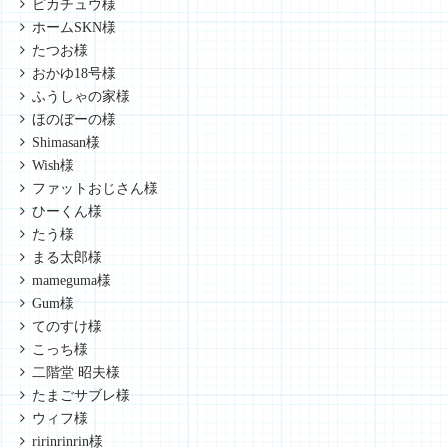
ピカチュウ様
ホームSKN様
たつお様
おかゆ18号様
ふうしゃの家様
ほのぼーの様
Shimasan様
Wish様
ファットおじさん様
ひーくん様
たう様
まる太郎様
mameguma様
Gum様
てのすけ様
こっち様
二階堂 昭夫様
たまごサブレ様
ウィフ様
ririnrinrin様