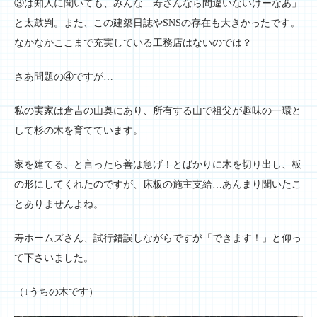
③は知人に聞いても、みんな「寿さんなら間違いないけーなあ」
と太鼓判。また、この建築日誌やSNSの存在も大きかったです。
なかなかここまで充実している工務店はないのでは？
さあ問題の④ですが…
私の実家は倉吉の山奥にあり、所有する山で祖父が趣味の一環と
して杉の木を育てています。
家を建てる、と言ったら善は急げ！とばかりに木を切り出し、板
の形にしてくれたのですが、床板の施主支給…あんまり聞いたこ
とありませんよね。
寿ホームズさん、試行錯誤しながらですが「できます！」と仰っ
て下さいました。
（↓うちの木です）