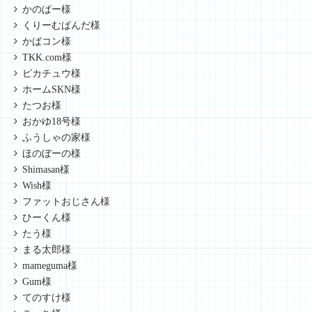
かのぱー様
くりーむぱんだ様
かばコン様
TKK.com様
ピカチュウ様
ホームSKN様
たつお様
おかゆ18号様
ふうしゃの家様
ほのぼーの様
Shimasan様
Wish様
ファットおじさん様
ひーくん様
たう様
まる太郎様
mameguma様
Gum様
てのすけ様