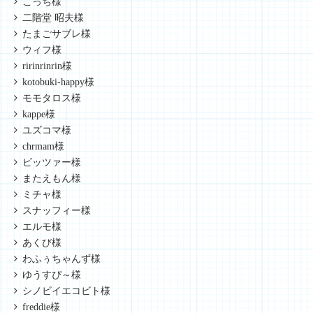
こっち様
二階堂 昭夫様
たまごサブレ様
ウィフ様
ririnrinrin様
kotobuki-happy様
モモタロス様
kappe様
ユズコマ様
chrmam様
ビッツァー様
またえもん様
ミチャ様
スナッフィー様
エルモ様
あくび様
わふぅちゃんず様
ゆうすぴ～様
シノビイエコビト様
freddie様