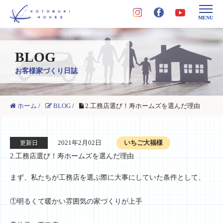
MENU
BLOG
お客様家づくり日誌
ホーム
/
BLOG
/
2.工務店選び！寿ホームズを選んだ理由
2021年2月02日
いちご大福様
更新日
2.工務店選び！寿ホームズを選んだ理由
まず、私たちが工務店を選ぶ際に大事にしていた条件として、
①明るくて暖かい雰囲気の家づくりが上手