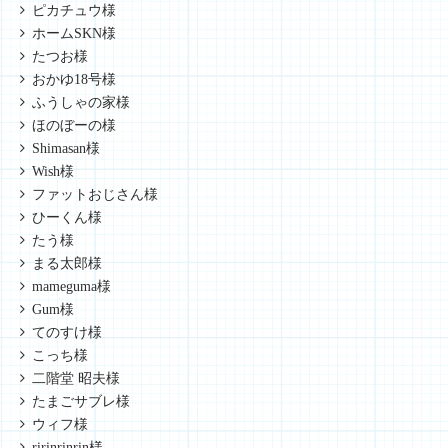
ピカチュウ様
ホームSKN様
たつお様
おかゆ18号様
ふうしゃの家様
ほのぼーの様
Shimasan様
Wish様
ファットおじさん様
ひーくん様
たう様
まる太郎様
mameguma様
Gum様
てのすけ様
こっち様
二階堂 昭夫様
たまごサブレ様
ウィフ様
ririnrinrin様