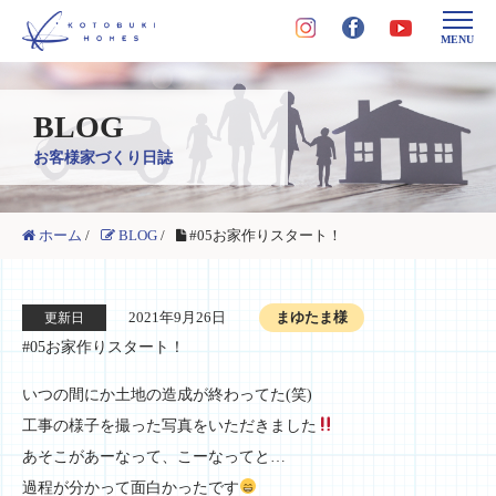
MENU
BLOG
お客様家づくり日誌
ホーム
/
BLOG
/
#05お家作りスタート！
2021年9月26日
まゆたま様
更新日
#05お家作りスタート！
いつの間にか土地の造成が終わってた(笑)
工事の様子を撮った写真をいただきました
あそこがあーなって、こーなってと…
過程が分かって面白かったです