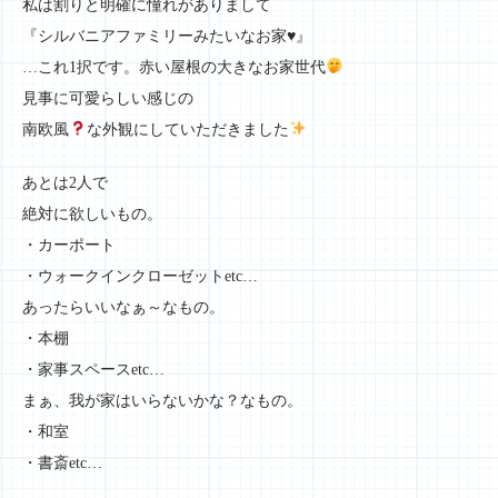
私は割りと明確に憧れがありまして
『シルバニアファミリーみたいなお家♥️』
…これ1択です。赤い屋根の大きなお家世代
見事に可愛らしい感じの
南欧風
な外観にしていただきました
あとは2人で
絶対に欲しいもの。
・カーポート
・ウォークインクローゼットetc…
あったらいいなぁ～なもの。
・本棚
・家事スペースetc…
まぁ、我が家はいらないかな？なもの。
・和室
・書斎etc…