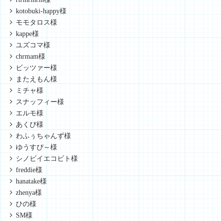
kotobuki-happy様
モモタロス様
kappe様
ユズコマ様
chrmam様
ビッツァー様
またえもん様
ミチャ様
スナッフィー様
エルモ様
あくび様
わふぅちゃんず様
ゆうすぴ～様
シノビイエコビト様
freddie様
hanatake様
zhenya様
ひの様
SM様