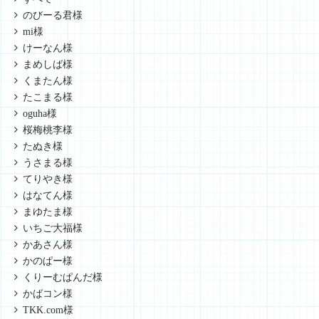
のびーる君様
mi様
けーなん様
まめしば様
くまたん様
たこまる様
oguha様
桜梅桃李様
たぬき様
うさまる様
てりやき様
はなてん様
まゆたま様
いちご大福様
かあさん様
かのぱー様
くりーむぱんだ様
かばコン様
TKK.com様