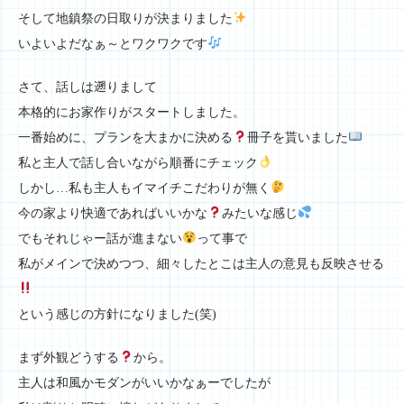
そして地鎮祭の日取りが決まりました
いよいよだなぁ～とワクワクです
さて、話しは遡りまして
本格的にお家作りがスタートしました。
一番始めに、プランを大まかに決める
冊子を貰いました
私と主人で話し合いながら順番にチェック
しかし…私も主人もイマイチこだわりが無く
今の家より快適であればいいかな
みたいな感じ
でもそれじゃー話が進まない
って事で
私がメインで決めつつ、細々したとこは主人の意見も反映させる
という感じの方針になりました(笑)
まず外観どうする
から。
主人は和風かモダンがいいかなぁーでしたが