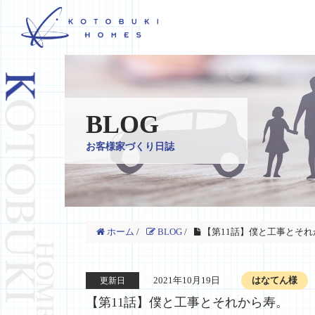
BLOG
お客様家づくり日誌
ホーム
/
BLOG
/
【第11話】僕と工事とそれ
2021年10月19日
はなてん様
更新日
【第11話】僕と工事とそれから寿。