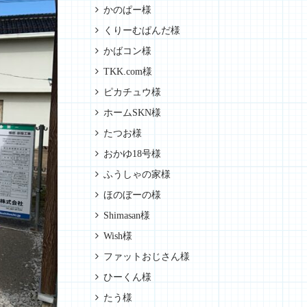
かのぱー様
くりーむぱんだ様
かばコン様
TKK.com様
ピカチュウ様
ホームSKN様
たつお様
おかゆ18号様
ふうしゃの家様
ほのぼーの様
Shimasan様
Wish様
ファットおじさん様
ひーくん様
たう様