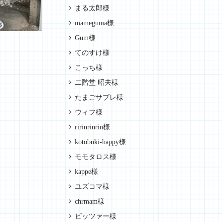
まる太郎様
mameguma様
Gum様
てのすけ様
こっち様
二階堂 昭夫様
たまごサブレ様
ウィフ様
ririnrinrin様
kotobuki-happy様
モモタロス様
kappe様
ユズコマ様
chrmam様
ビッツァー様