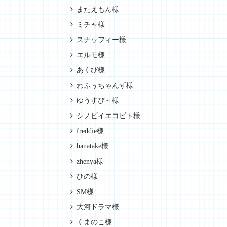
またえもん様
ミチャ様
スナッフィー様
エルモ様
あくび様
わふぅちゃんず様
ゆうすぴ～様
シノビイエコビト様
freddie様
hanatake様
zhenya様
ひの様
SM様
大河ドラマ様
くまのこ様