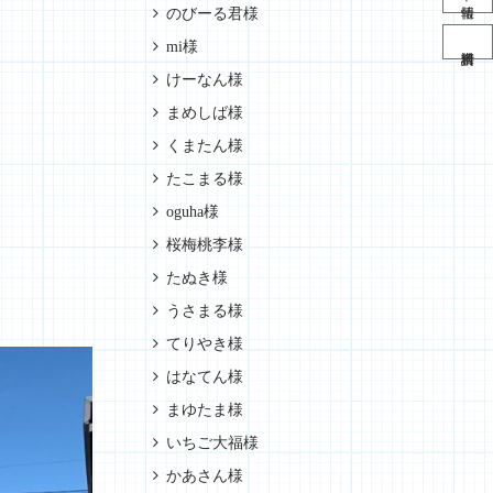
のびーる君様
mi様
けーなん様
まめしば様
くまたん様
たこまる様
oguha様
桜梅桃李様
たぬき様
うさまる様
てりやき様
はなてん様
まゆたま様
いちご大福様
かあさん様