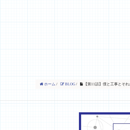
ホーム
/
BLOG
/
【第11話】僕と工事とそれ