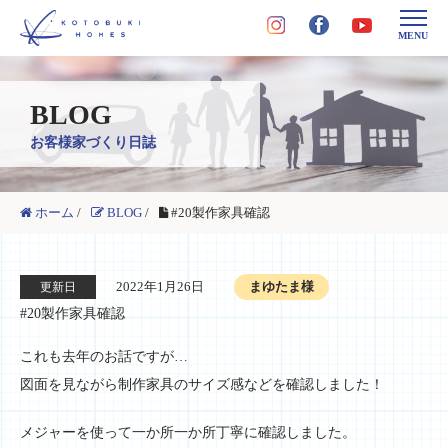
MENU
BLOG
お客様家づくり日誌
ホーム
/
BLOG
/
#20製作家具確認
2022年1月26日
まゆたま様
更新日
#20製作家具確認
これも去年のお話ですが…
図面を見ながら制作家具のサイズ感などを確認しました！
メジャーを使って一か所一か所丁寧に確認しました。