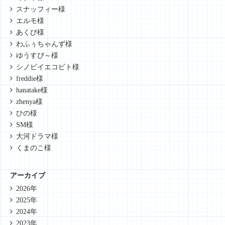
スナッフィー様
エルモ様
あくび様
わふぅちゃんず様
ゆうすぴ～様
シノビイエコビト様
freddie様
hanatake様
zhenya様
ひの様
SM様
大河ドラマ様
くまのこ様
アーカイブ
2026年
2025年
2024年
2023年