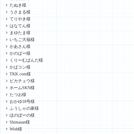
たぬき様
うさまる様
てりやき様
はなてん様
まゆたま様
いちご大福様
かあさん様
かのぱー様
くりーむぱんだ様
かばコン様
TKK.com様
ピカチュウ様
ホームSKN様
たつお様
おかゆ18号様
ふうしゃの家様
ほのぼーの様
Shimasan様
Wish様