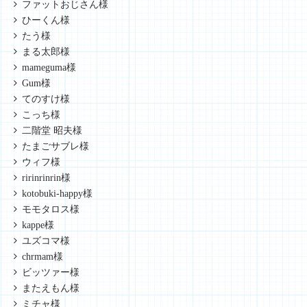
ファットおじさん様
ひーくん様
たう様
まる太郎様
mameguma様
Gum様
てのすけ様
こっち様
二階堂 昭夫様
たまごサブレ様
ウィフ様
ririnrinrin様
kotobuki-happy様
モモタロス様
kappe様
ユズコマ様
chrmam様
ビッツァー様
またえもん様
ミチャ様