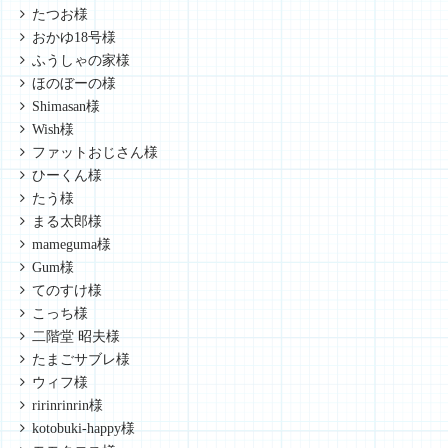
たつお様
おかゆ18号様
ふうしゃの家様
ほのぼーの様
Shimasan様
Wish様
ファットおじさん様
ひーくん様
たう様
まる太郎様
mameguma様
Gum様
てのすけ様
こっち様
二階堂 昭夫様
たまごサブレ様
ウィフ様
ririnrinrin様
kotobuki-happy様