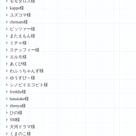
モモタロス様
kappe様
ユズコマ様
chrmam様
ビッツァー様
またえもん様
ミチャ様
スナッフィー様
エルモ様
あくび様
わふぅちゃんず様
ゆうすぴ～様
シノビイエコビト様
freddie様
hanatake様
zhenya様
ひの様
SM様
大河ドラマ様
くまのこ様