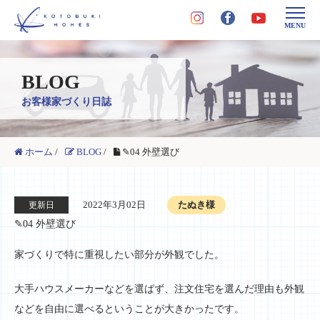
MENU
BLOG
お客様家づくり日誌
ホーム
/
BLOG
/
✎04 外壁選び
2022年3月02日
たぬき様
更新日
✎04 外壁選び
家づくりで特に重視したい部分が外観でした。
大手ハウスメーカーなどを選ばず、注文住宅を選んだ理由も外観
などを自由に選べるということが大きかったです。