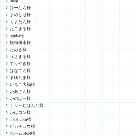
mi様
けーなん様
まめしば様
くまたん様
たこまる様
oguha様
桜梅桃李様
たぬき様
うさまる様
てりやき様
はなてん様
まゆたま様
いちご大福様
かあさん様
かのぱー様
くりーむぱんだ様
かばコン様
TKK.com様
ピカチュウ様
ホームSKN様