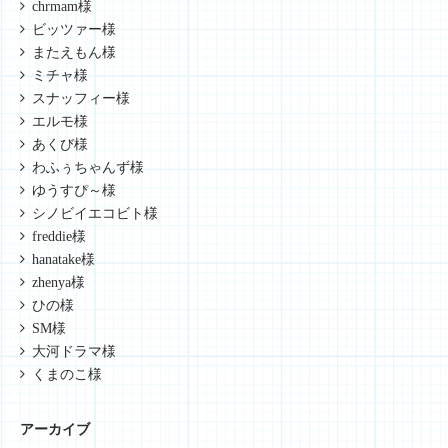
chrmam様
ビッツァー様
またえもん様
ミチャ様
スナッフィー様
エルモ様
あくび様
わふぅちゃんず様
ゆうすぴ～様
シノビイエコビト様
freddie様
hanatake様
zhenya様
ひの様
SM様
大河ドラマ様
くまのこ様
アーカイブ