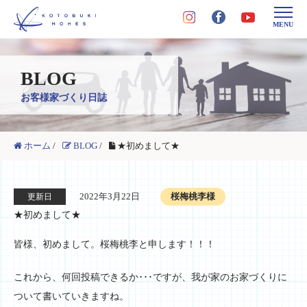
MENU
BLOG
お客様家づくり日誌
ホーム
/
BLOG
/
★初めまして★
2022年3月22日
桜梅桃李様
更新日
★初めまして★
皆様、初めまして。桜梅桃李と申します！！！
これから、何回投稿できるか･･･ですが、我が家のお家づくりに
ついて書いていきますね。