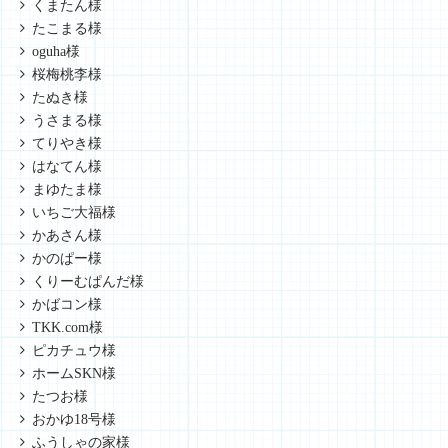
くまたん様
たこまる様
oguha様
桜梅桃李様
たぬき様
うさまる様
てりやき様
はなてん様
まゆたま様
いちご大福様
かあさん様
かのぱー様
くりーむぱんだ様
かばコン様
TKK.com様
ピカチュウ様
ホームSKN様
たつお様
おかゆ18号様
ふうしゃの家様