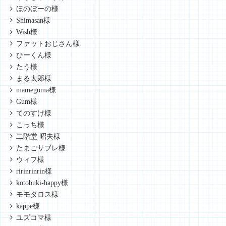
ほのぼーの様
Shimasan様
Wish様
ファットおじさん様
ひーくん様
たう様
まる太郎様
mameguma様
Gum様
てのすけ様
こっち様
二階堂 昭夫様
たまごサブレ様
ウィフ様
ririnrinrin様
kotobuki-happy様
モモタロス様
kappe様
ユズコマ様