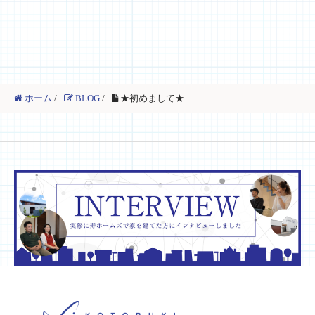
ホーム
/
BLOG
/
★初めまして★