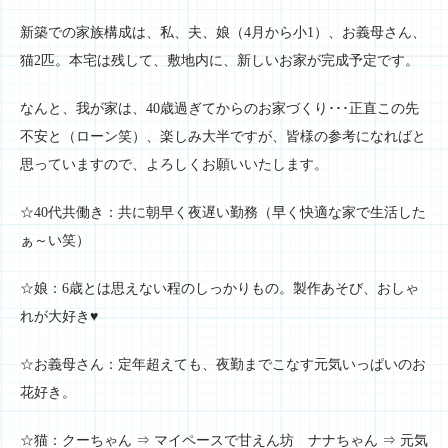
新築での家族構成は、私、夫、娘（4月から小1）、お義母さん、
猫2匹。本宅は残して、敷地内に、新しいお家が完成予定です。
なんと、我が家は、40歳過ぎてからのお家づくり･･･正直この先
不安と（ローン笑）、楽しみ大半ですが、皆様の参考になればと
思っていますので、よろしくお願いいたします。
☆40代共働き：共に朝早く夜遅い勤務（早く快適な家で生活した
ぁ～い笑）
☆娘：6歳とは思えない程のしっかりもの。製作あそび、おしゃ
れが大好き♥
☆お義母さん：定年超えても、夜勤までこなす元気いっぱいのお
花好き。
☆猫：クーちゃん ⇒ マイペースで甘えん坊 ナナちゃん ⇒ 元気