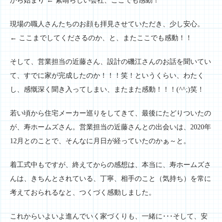
から始まり ← 素晴らしい会社、ここでも感動！
現場の職人さんたちのお顔も拝見させていただき、少し安心。
← ここまでしてくださるのか、と、またここでも感動！！
そして、営業担当の近藤さん、設計の磯江さんのお話を聞いてい
て、すでに家が完成したのか！！！笑！というくらい、わたく
し、感慨深く聞き入ってしまい、またまた感動！！！(^^;)笑！
若い頃から住宅メーカー巡りをしてきて、最後にたどりついたの
が、寿ホームズさん。営業担当の近藤さんとの出会いは、2020年
12月とのことで、そんなに月日が経っていたのかぁ～と。
着工式中もですが、終えてからの感想は、本当に、寿ホームズさ
んは、きちんとされている、丁寧、相手のこと（気持ち）を常に
考えておられるなと、つくづく感動しました。
これからいよいよ進んでいく家づくりも、一緒に･･･そして、安