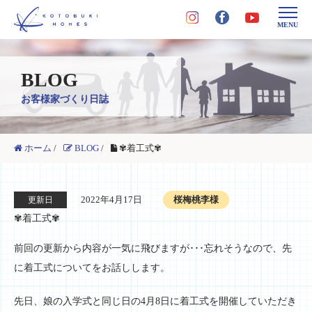
MENU
BLOG
お客様家づくり日誌
ホーム
/
BLOG
/
✾着工式✾
2022年4月17日
桜梅桃李様
更新日
✾着工式✾
前回の更新から内容が一気に飛びますが･･･忘れそうなので、先
に着工式についてをお話しします。
先日、娘の入学式と同じ日の4月8日に着工式を開催していただき