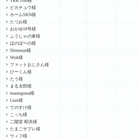
TKK.com様
ピカチュウ様
ホームSKN様
たつお様
おかゆ18号様
ふうしゃの家様
ほのぼーの様
Shimasan様
Wish様
ファットおじさん様
ひーくん様
たう様
まる太郎様
mameguma様
Gum様
てのすけ様
こっち様
二階堂 昭夫様
たまごサブレ様
ウィフ様