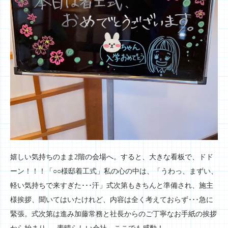
嬉しい気持ちのまま2階の会場へ。すると、大きな看板で、ドド
ーン！！！「○○様邸着工式」私の心の中は、「うわっ、まずい、
軽い気持ちで来すぎた･･･汗」式次第もきちんと準備され、施主
様挨拶、聞いてはいたけれど、内容は全く考えておらず･･･急に
緊張。式次第は進み加藤常務と社長からのご丁寧なお手紙の挨拶