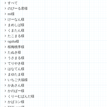
すべて
のびーる君様
mi様
けーなん様
まめしば様
くまたん様
たこまる様
oguha様
桜梅桃李様
たぬき様
うさまる様
てりやき様
はなてん様
まゆたま様
いちご大福様
かあさん様
かのぱー様
くりーむぱんだ様
かばコン様