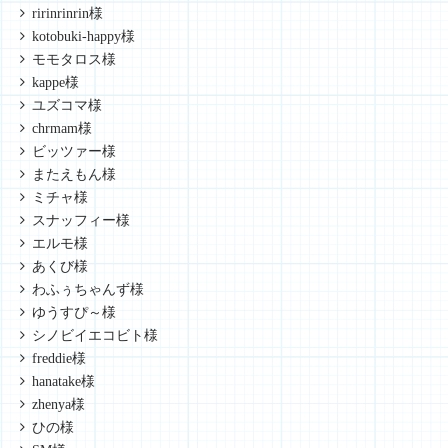
ririnrinrin様
kotobuki-happy様
モモタロス様
kappe様
ユズコマ様
chrmam様
ビッツァー様
またえもん様
ミチャ様
スナッフィー様
エルモ様
あくび様
わふぅちゃんず様
ゆうすぴ～様
シノビイエコビト様
freddie様
hanatake様
zhenya様
ひの様