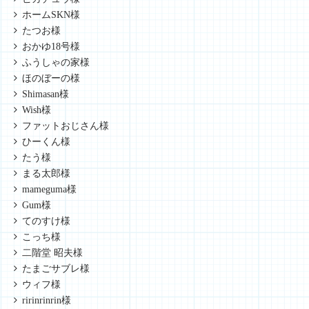
ホームSKN様
たつお様
おかゆ18号様
ふうしゃの家様
ほのぼーの様
Shimasan様
Wish様
ファットおじさん様
ひーくん様
たう様
まる太郎様
mameguma様
Gum様
てのすけ様
こっち様
二階堂 昭夫様
たまごサブレ様
ウィフ様
ririnrinrin様