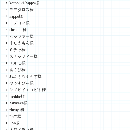
kotobuki-happy様
モモタロス様
kappe様
ユズコマ様
chrmam様
ビッツァー様
またえもん様
ミチャ様
スナッフィー様
エルモ様
あくび様
わふぅちゃんず様
ゆうすぴ～様
シノビイエコビト様
freddie様
hanatake様
zhenya様
ひの様
SM様
大河ドラマ様