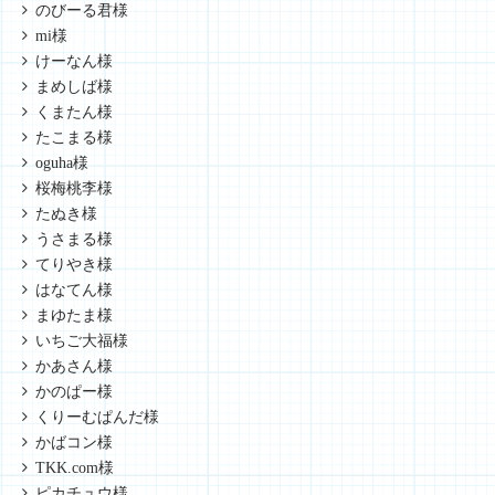
のびーる君様
mi様
けーなん様
まめしば様
くまたん様
たこまる様
oguha様
桜梅桃李様
たぬき様
うさまる様
てりやき様
はなてん様
まゆたま様
いちご大福様
かあさん様
かのぱー様
くりーむぱんだ様
かばコン様
TKK.com様
ピカチュウ様