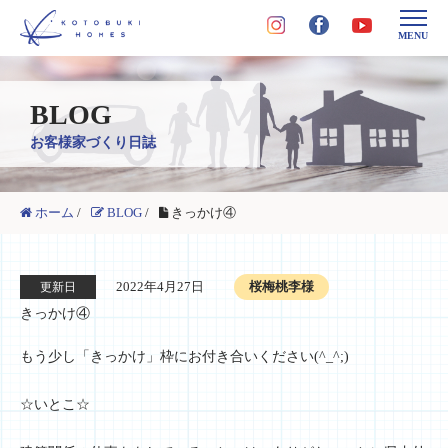
MENU
BLOG
お客様家づくり日誌
ホーム
/
BLOG
/
きっかけ④
2022年4月27日
桜梅桃李様
更新日
きっかけ④
もう少し「きっかけ」枠にお付き合いください(^_^;)
☆いとこ☆