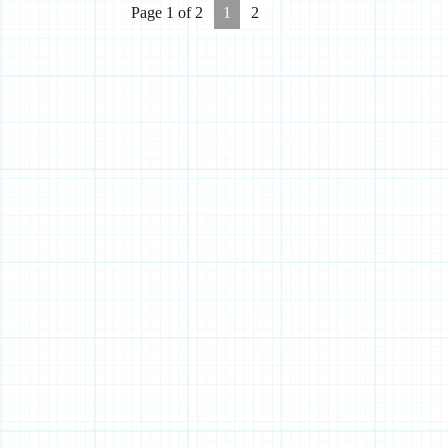
Page 1 of 2
1
2