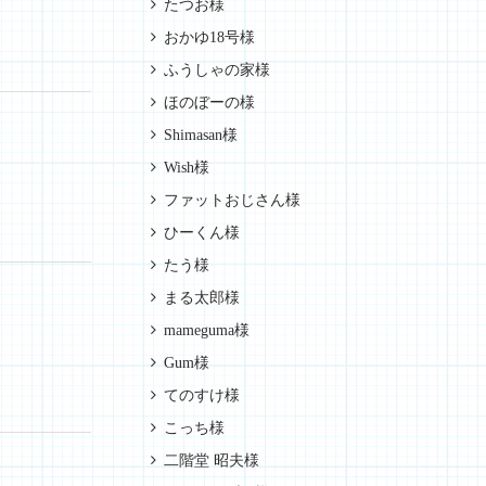
たつお様
おかゆ18号様
ふうしゃの家様
ほのぼーの様
Shimasan様
Wish様
ファットおじさん様
ひーくん様
たう様
まる太郎様
mameguma様
Gum様
てのすけ様
こっち様
二階堂 昭夫様