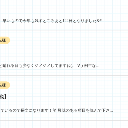
早いもので今年も残すところあと122日となりました&#...
ん様
晴れる日も少なくジメジメしてますね(。-∀-) 例年な...
ん様
他】
ているので長文になります！笑 興味のある項目を読んで下さ...