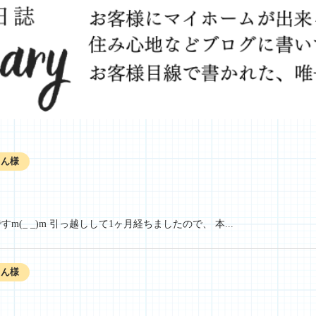
さん様
(_ _)m 引っ越しして1ヶ月経ちましたので、 本...
さん様