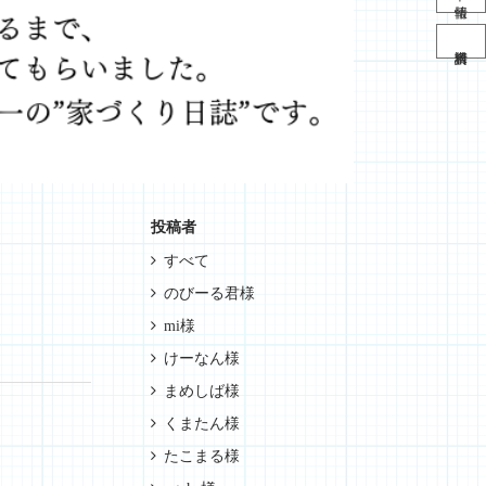
投稿者
すべて
のびーる君様
mi様
けーなん様
まめしば様
くまたん様
たこまる様