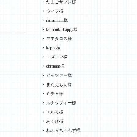
たまごサブレ様
ウィフ様
ririnrinrin様
kotobuki-happy様
モモタロス様
kappe様
ユズコマ様
chrmam様
ビッツァー様
またえもん様
ミチャ様
スナッフィー様
エルモ様
あくび様
わふぅちゃんず様