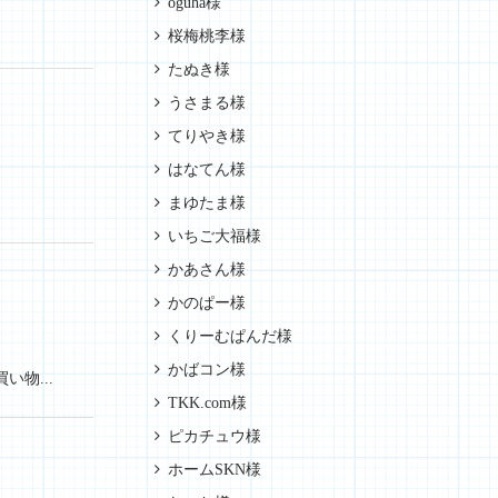
oguha様
桜梅桃李様
たぬき様
うさまる様
てりやき様
はなてん様
まゆたま様
いちご大福様
かあさん様
かのぱー様
くりーむぱんだ様
かばコン様
物...
TKK.com様
ピカチュウ様
ホームSKN様